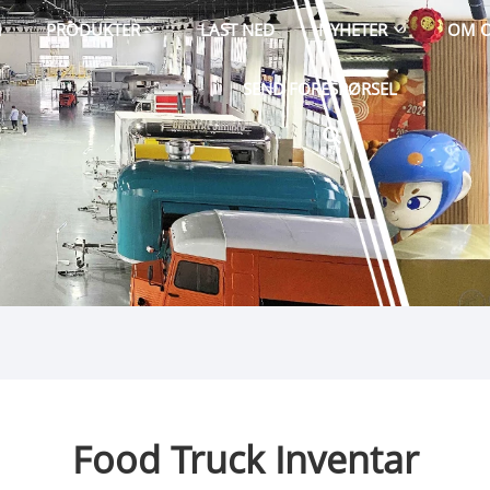
M
PRODUKTER
LAST NED
NYHETER
OM 
SEND FORESPØRSEL
Food Truck Inventar