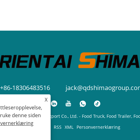
+86-18306483516
jack@qdshimaogroup.co
X
ttleseropplevelse,
 bruke denne siden
Shimao Import and Export Co., Ltd. - Food Truck, Food Trailer, Food
vernerklæring
Links
Sitemap
RSS
XML
Personvernerklæring