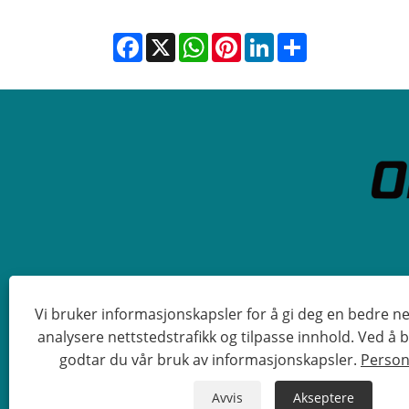
Facebook
X
WhatsApp
Pinterest
LinkedIn
Share
Vi bruker informasjonskapsler for å gi deg en bedre ne
analysere nettstedstrafikk og tilpasse innhold. Ved å
Copyright © 2023 Qingdao Oriental 
godtar du vår bruk av informasjonskapsler.
Person
Avvis
Akseptere