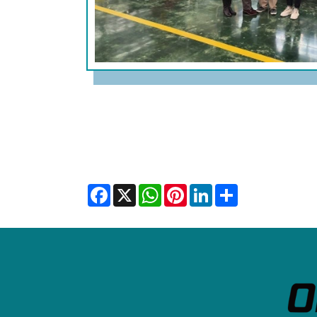
Facebook
X
WhatsApp
Pinterest
LinkedIn
Share