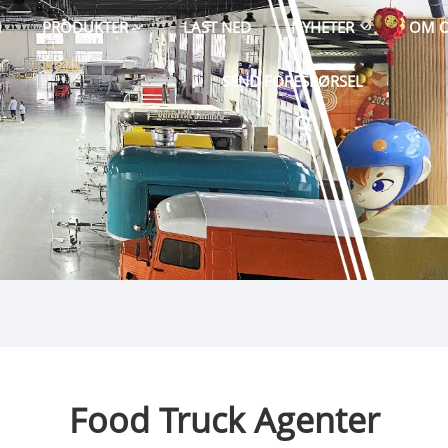
M
PRODUKTER
LAST NED
NYHETER
OM 
SEND FORESPØRSEL
Food Truck Agenter