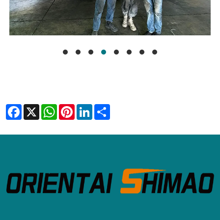
Facebook
X
WhatsApp
Pinterest
LinkedIn
Share